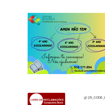
@ [JS_CODE_0] 